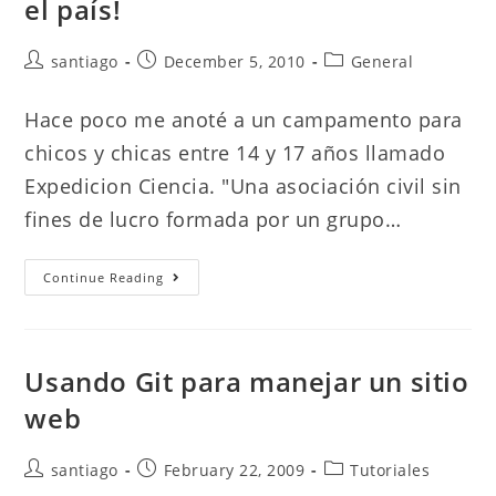
el país!
Post
Post
Post
santiago
December 5, 2010
General
author:
published:
category:
Hace poco me anoté a un campamento para
chicos y chicas entre 14 y 17 años llamado
Expedicion Ciencia. "Una asociación civil sin
fines de lucro formada por un grupo…
Me
Continue Reading
Voy
A
Un
Campamento
Científico
Con
Usando Git para manejar un sitio
50
Chicos
web
De
Todo
El
País!
Post
Post
Post
santiago
February 22, 2009
Tutoriales
author:
published:
category: