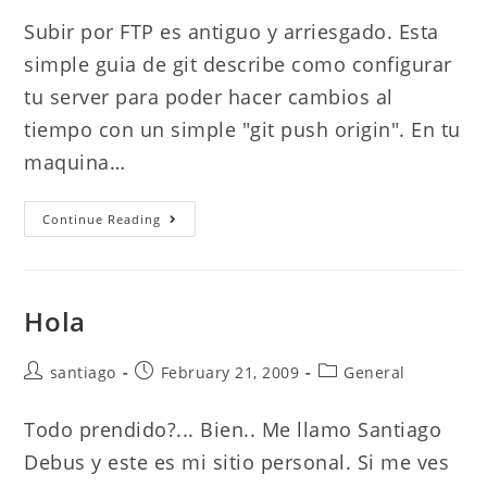
Subir por FTP es antiguo y arriesgado. Esta
simple guia de git describe como configurar
tu server para poder hacer cambios al
tiempo con un simple "git push origin". En tu
maquina…
Usando
Continue Reading
Git
Para
Manejar
Un
Sitio
Web
Hola
Post
Post
Post
santiago
February 21, 2009
General
author:
published:
category:
Todo prendido?... Bien.. Me llamo Santiago
Debus y este es mi sitio personal. Si me ves